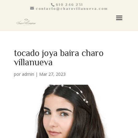
610 246 231
contacto@charovillanueva.com
tocado joya baira charo
villanueva
por
admin
|
Mar 27, 2023